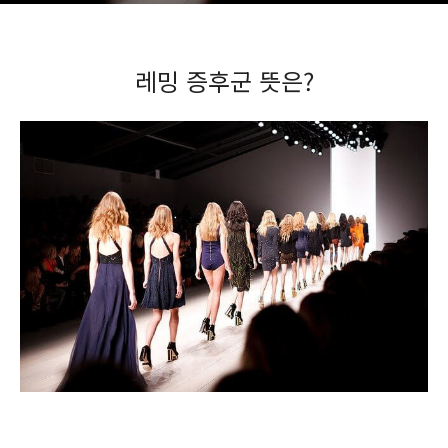
레밍 증후군 뜻은?