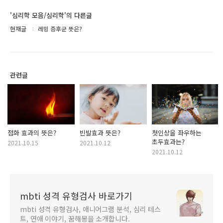
'심리학 모음/심리학'의 다른글
현재글
레밍 증후군 뜻은?
관련글
점화 효과의 뜻은?
빈발효과 뜻은?
첫인상을 좌우하는
초두효과는?
2021.10.15
2021.10.12
2021.10.12
mbti 성격 유형검사 바로가기
mbti 성격 유형검사, 애니어그램 분석, 심리 테스
트, 연애 이야기, 꿈해몽을 소개합니다.