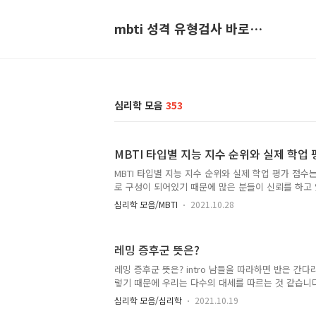
mbti 성격 유형검사 바로가기
심리학 모음
353
MBTI 타입별 지능 지수 순위와 실제 학업 
MBTI 타입별 지능 지수 순위와 실제 학업 평가 점수는? 
로 구성이 되어있기 때문에 많은 분들이 신뢰를 하고 
니다. 그렇기 때문에 각 성격 특성에 대해서 상당히 맹
심리학 모음/MBTI
2021.10.28
종 우리는 이러한 특성을 확인하고, 합리화를 하곤 합
않을때 나의 유형의 특징을 보며, 아 내가 게을러서 
어가기도 하죠. 그래서 준비를 했습니다. MBTI 타입
레밍 증후군 뜻은?
업 평가 점수에 대해서 살펴보며 작성을 해볼게요. MBTI
유형은? IQ가 높은 멘사 회원 100명을 대상으로 조사를
레밍 증후군 뜻은? intro 남들을 따라하면 반은 간다
INTP 11명, ISTJ 10명으로 가장 높은 분포도..
렇기 때문에 우리는 다수의 대세를 따르는 것 같습니
에 생겼다고 하는데요. 이유는 수렵 채취 시대에서는
심리학 모음/심리학
2021.10.19
에서 배척을 당하거나 위협을 피할 수 없기 때문에 