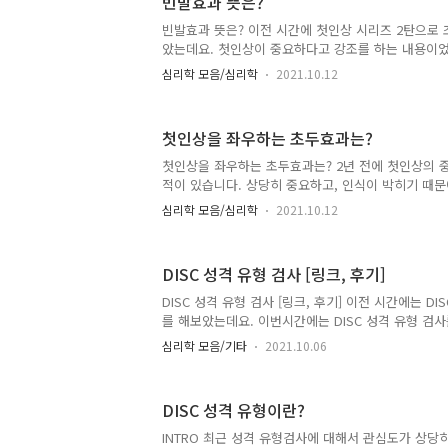
빈발효과 뜻은?
ENFP, INTJ, ENTJ, INTP, ENTP 순으로 작성을
성을 합니다. MBTI INFJ의 의견 전달 방법 INFJ의
빈발효과 뜻은? 이전 시간에 첫인상 시리즈 2탄으로
하여 전달을 합니다. 그렇기 때문에 ..
았는데요. 첫인상이 중요하다고 강조를 하는 내용이었
가지로 내가 평가가 될까요? 결론은 그렇지 않습니다.
심리학 모음/심리학
2021.10.12
서 더 좋은 사람으로 평가가 될 수도 혹은 더 냉혹한
다. 그 심리효과는 바로 빈발효과인데요. 이번 시간
록 할게요. ^^ 빈발효과는? 첫 인상이 좋지 않게 형
첫인상을 좌우하는 초두효과는?
이나 태도 첫인상과 다른 모습으로 변할 때 점차 좋
뜻을 합니다. 예전에 자주 사용하던 볼매라는 단어가
첫인상을 좌우하는 초두효과는? 2년 전에 첫인상의 
첫 소개팅에 긴가민가한 마음으로 몇 번 데이트를 하
적이 있습니다. 상당히 중요하고, 인식이 박히기 때
빈발효과의 일종..
작성을 했는데요. 첫인상과 관련된 효과인 초두효과를
심리학 모음/심리학
2021.10.12
한지 알아보는 시간을 가져보도록 하겠습니다. 초두효
에 입력된 정보가 나중에 입력된 정보보다 기억에 잘
만약 여러 단어가 제시가 되었을 때 맨 처음 들은 단
DISC 성격 유형 검사 [링크, 후기]
리의 뇌는 정보의 수용량이 있기 때문에 이러한 효과
로는 미국의 과학자 폴 완렌의 연구에 의하면 0.1초도
DISC 성격 유형 검사 [링크, 후기] 이전 시간에는 D
방의 대한 호감도와 신뢰도가 판단이 된다고 하는데 
를 해보았는데요. 이번시간에는 DISC 성격 유형 검
외모, 목소리,..
서는 세상의 모든 테스트 사이트를 통해서 진행이 가
심리학 모음/기타
2021.10.06
고 싶다면 이전 시간에 언급했던 것 처럼 오프라인 진
설팅 연구소 등에서 검사를 진행하시길 바랍니다. DIS
DISC성격유형검사 DISC성격유형검사 DISC행동유
DISC 성격 유형이란?
니다. aiselftest.com 위의 사이트를 통해서 진행이
형 검사 시작 사이트 하단의 자가 진단 시작 버튼을 
INTRO 최근 성격 유형검사에 대해서 관심도가 상당히