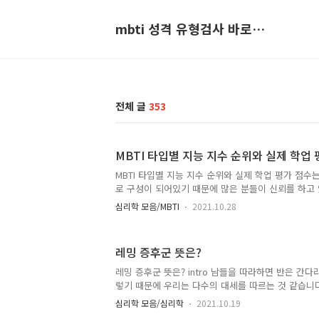
mbti 성격 유형검사 바로가기
전체 글
353
MBTI 타입별 지능 지수 순위와 실제 학업 
MBTI 타입별 지능 지수 순위와 실제 학업 평가 점수는? 
로 구성이 되어있기 때문에 많은 분들이 신뢰를 하고 
니다. 그렇기 때문에 각 성격 특성에 대해서 상당히 맹
심리학 모음/MBTI
2021.10.28
종 우리는 이러한 특성을 확인하고, 합리화를 하곤 합
않을때 나의 유형의 특징을 보며, 아 내가 게을러서 
어가기도 하죠. 그래서 준비를 했습니다. MBTI 타입
레밍 증후군 뜻은?
업 평가 점수에 대해서 살펴보며 작성을 해볼게요. MBTI
유형은? IQ가 높은 멘사 회원 100명을 대상으로 조사를
레밍 증후군 뜻은? intro 남들을 따라하면 반은 간다
INTP 11명, ISTJ 10명으로 가장 높은 분포도..
렇기 때문에 우리는 다수의 대세를 따르는 것 같습니
에 생겼다고 하는데요. 이유는 수렵 채취 시대에서는
심리학 모음/심리학
2021.10.19
에서 배척을 당하거나 위협을 피할 수 없기 때문에 