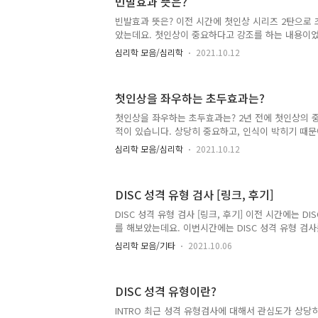
빈발효과 뜻은?
ENFP, INTJ, ENTJ, INTP, ENTP 순으로 작성을
성을 합니다. MBTI INFJ의 의견 전달 방법 INFJ의
빈발효과 뜻은? 이전 시간에 첫인상 시리즈 2탄으로
하여 전달을 합니다. 그렇기 때문에 ..
았는데요. 첫인상이 중요하다고 강조를 하는 내용이었
가지로 내가 평가가 될까요? 결론은 그렇지 않습니다.
심리학 모음/심리학
2021.10.12
서 더 좋은 사람으로 평가가 될 수도 혹은 더 냉혹한
다. 그 심리효과는 바로 빈발효과인데요. 이번 시간
록 할게요. ^^ 빈발효과는? 첫 인상이 좋지 않게 형
첫인상을 좌우하는 초두효과는?
이나 태도 첫인상과 다른 모습으로 변할 때 점차 좋
뜻을 합니다. 예전에 자주 사용하던 볼매라는 단어가
첫인상을 좌우하는 초두효과는? 2년 전에 첫인상의 
첫 소개팅에 긴가민가한 마음으로 몇 번 데이트를 하
적이 있습니다. 상당히 중요하고, 인식이 박히기 때
빈발효과의 일종..
작성을 했는데요. 첫인상과 관련된 효과인 초두효과를
심리학 모음/심리학
2021.10.12
한지 알아보는 시간을 가져보도록 하겠습니다. 초두효
에 입력된 정보가 나중에 입력된 정보보다 기억에 잘
만약 여러 단어가 제시가 되었을 때 맨 처음 들은 단
DISC 성격 유형 검사 [링크, 후기]
리의 뇌는 정보의 수용량이 있기 때문에 이러한 효과
로는 미국의 과학자 폴 완렌의 연구에 의하면 0.1초도
DISC 성격 유형 검사 [링크, 후기] 이전 시간에는 D
방의 대한 호감도와 신뢰도가 판단이 된다고 하는데 
를 해보았는데요. 이번시간에는 DISC 성격 유형 검
외모, 목소리,..
서는 세상의 모든 테스트 사이트를 통해서 진행이 가
심리학 모음/기타
2021.10.06
고 싶다면 이전 시간에 언급했던 것 처럼 오프라인 진
설팅 연구소 등에서 검사를 진행하시길 바랍니다. DIS
DISC성격유형검사 DISC성격유형검사 DISC행동유
DISC 성격 유형이란?
니다. aiselftest.com 위의 사이트를 통해서 진행이
형 검사 시작 사이트 하단의 자가 진단 시작 버튼을 
INTRO 최근 성격 유형검사에 대해서 관심도가 상당히