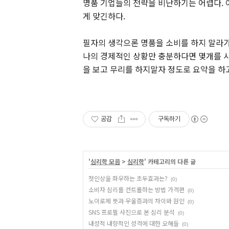
명품 기업들의 전략을 비난하기는 어렵다. 
게 맞긴하다.
필자의 생각으론 명품을 소비를 하지 말라가
나의 경제적인 상황만 충분하다면 몇개를 사
을 보고 무리를 하지말자 정도로 요약을 하고
공감
구독하기
'
심리학 모음
>
심리학
' 카테고리의 다른 글
첫인상을 좌우하는 초두효과는?
(0)
소비자 심리를 컨트롤하는 방법 가격편
(0)
노이로제 뜻과 우울증과의 차이와 원인
(0)
SNS 프로필 사진으로 본 심리 분석
(0)
내성적 내향적인 성격에 대한 오해들
(0)