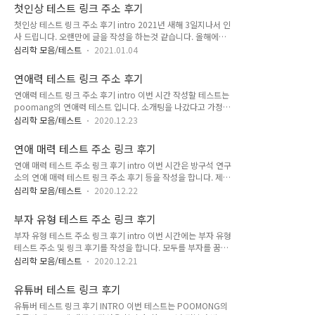
보겠습니다. 필자의 성격은 ESTJ입니다. 돈BTI 테스트 링크 주
항을 작성하겠음. 최근 코로나로 인해 지쳐있는건 똑같지만 생활
첫인상 테스트 링크 주소 후기
소 돈BTI 테스트 www.banggooso.com 방구석 연구소의 돈
에 대해서 감상은 다를것이라..
첫인상 테스트 링크 주소 후기 intro 2021년 새해 3일지나서 인
BTI 링크 입니다. 접속후 테스트 시작을 눌러주세요. 돈BTI 시작
사 드립니다. 오랜만에 글을 작성을 하는것 같습니다. 올해에도
테스트 시작을 통해서, 문제를 풀기 시작했습니다. 총 문항은 12
심리 및 mbti블로그는 계속 글을 업데이트 할 예정입니다. 확실
문항이며 보기는 2지선다입니다. 일상생활에서 있을법한 문제
심리학 모음/테스트
2021.01.04
한 계획을 세워서 재미난 심리 정보를 계속 업로드 하겠습니다.
이며, 내가 어떻게 할지 판단해서 정답을 골라주시면 됩니다.
이번 시간은 방구석 연구소의 첫인상 테스트를 준비를 했습니다.
MBTI 성격 유형 검사와는 다르지만, 어느정도 비슷하게 나오지..
연애력 테스트 링크 주소 후기
주어진 문제를 풀고 나에게 맞는 유형이 결과로 나오며 나의 첫
연애력 테스트 링크 주소 후기 intro 이번 시간 작성할 테스트는
인상 및 어울리는 향 알게되었을때의 나에 대해서 자세한 설명과
poomang의 연애력 테스트 입니다. 소개팅을 나갔다고 가정을
함께 향수를 추천을 해줍니다. 첫인상은 필자의 주관적인 생각으
한 상태로, 상대에게 내가 어떻게 보일지 답한결과에 따라서 분
로 좋은게 무조건 좋다 입니다. 사람을 만났을때 지속하기 위해
심리학 모음/테스트
2020.12.23
석을 해줍니다. 필자도 나에 대해서 잘알고 있다고 생각을 하지
서는 가장 중요하기 때문인데요. 과연 사람들이 보는 저와 여러
만, 상대가 어떻게 생각을할지 모르기 때문에 결과가 참 궁금했
분들의 첫인상은 어떤가요? 테스트를 통해서 확인해보시죠. 첫
연애 매력 테스트 주소 링크 후기
습니다. 주소 먼저 알려드리고 후기를 작성해 볼게요. 연애력 테
인상 테스트 링크 주소 첫..
연애 매력 테스트 주소 링크 후기 intro 이번 시간은 방구석 연구
스트 주소 연애력! 테스트 가상 채팅으로 당신의 연애력을 파악
소의 연애 매력 테스트 링크 주소 후기 등을 작성을 합니다. 제시
합니다. 귀엽고 깜찍한 징돌이와 징순이를 만나보세요.
된 문제를 풀고 결과로 나의 연애 매력에 대해서 상세하게 나오
poomang.com 위의 poomang닷컴을 통해서 시작이 가능합
심리학 모음/테스트
2020.12.22
고 솔루션을 제공을 합니다. 여기서 나온 나의 매력(강점)을 잘
니다. 시작 가상의 소개팅이 시작이 되었습니다. 원하는 상대의
활용해서 2021년에는 꼭 커플이 되셨으면 좋겠습니다. 연애 매
성별을 선택해주시면 됩니다. 필자는 남자이기 때문에 좌측의 여
부자 유형 테스트 주소 링크 후기
력 테스트 링크 주소 연애 매력 테스트 새해에는... 연애할 수 있
성아이콘을 클릭을 하였습니다. ..
부자 유형 테스트 주소 링크 후기 intro 이번 시간에는 부자 유형
을까?.연구소장 曰연애로운 2021년이 되길..♥
테스트 주소 및 링크 후기를 작성을 합니다. 모두를 부자를 꿈꾸
www.banggooso.com 위의 방구석 연구로 링크를 통해서 시
는 세상입니다. 요즘 개인적으로 많이 생각이 나는건.. 조금 시대
험을 진행 할 수 있습니다. 연애 매력 테스트 시작 메인 페이지
심리학 모음/테스트
2020.12.21
가 어려운것 같습니다. 코로나19로 인해 삶이 많이 변하기도 했
테스트 시작을 통해서 시작이 가능합니다. 새해에는.. 연애를 할
고, 주식 및 집값이 많이올라서 상대적으로 노동의 가치가 많이
수 있을까? 연애로운 2021년이 되길..♥이라는 센스있는 문구
유튜버 테스트 링크 후기
떨어진것 같습니다. 부동산이 진입장벽이 높다보니 주변에서 주
가 써있네요. 문..
유튜버 테스트 링크 후기 INTRO 이번 테스트는 POOMONG의
식을 많이하는걸 보면서.. '마지막은 여기밖에 없는건가' 라는 생