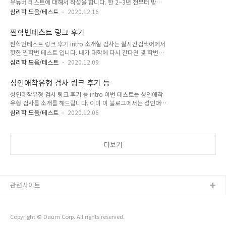
유튜버 테스트에 대해서 작성을 합니다. 한 2~3년 전부터 방송
각을 자주 합니다. 물론 재미를 가미한 테스트지만, 나는 어떤 유
을하는 BJ나 유튜버 등이 어린 아이들이 선망하는 직업 1위에
형의 부자인지 파악을하고, 소비습관이나 저축 투자등을 어떻게
심리학 모음/테스트
2020.12.16
꼽히기도 했습니다. 실제로 회사를 다니던 직장인의 수익보다 크
할지 알아보는 시간을 가지도록 합시다. 부자 유형 테스트 주소
다는 말을 듣고 많은 사람들이 일과 병행을하거나 퇴사를한후 전
링크 부자 유형 테스트 미래에는 부자가 될 수 있을까...? .연구소
찐학번테스트 링크 후기
업으로 하는 경우도 종종 보이기도 합니다. 이번 테스트를 통해
장 曰202..
찐학번테스트 링크 후기 intro 소개할 검사는 실시간검색어에서
서 나자신이 유튜버로써 잠재력 및 수익과 주요특징 처음 시작을
핫한 찐학번 테스트 입니다. 내가 대학에 다시 간다면 몇 학번에
위한 꿀팁 촬영장비등을 소개를 해준답니다. 항상 생각에 머물러
가장 잘 어울릴지 결과가 나옵니다. 필자의 경우는 09학번으로
있다면, 발전이 없다고 생각하는 사람으로써 생각이있을때 바로
심리학 모음/테스트
2020.12.09
벌써 졸업을한지 꽤 지났었는데요.. 배운것도 크게 없고 학교도
실천을 하시길 바라며 후기에 대해서 작성을 해보겠습니다.(오
잘안나갔던 기억이 새록새록 떠오릅니다. 과연 어떤 결과가 나올
랜만에 MBTI관련 테스트가 아닌점이 꽤 신선하다고 생각을 함.)
성인애착유형 검사 링크 후기 등
지 테스트를 하면서 링크와 후기를 알려드리겠습니다. 찐학번테
유튜버 테스트 링크 유튜브 잠..
성인애착유형 검사 링크 후기 등 intro 이번 테스트는 성인애착
스트 시작 찐학번테스트 당신은 00학번으로 태어났어야 했다!
유형 검사를 소개를 해드립니다. 이미 이 블로그에서는 성인애착
내가 대학에(다시)간다면 몇 학번이 가장 어울릴까?
유형 4가지중 3가지인 안정형, 불안형, 회피형에 대해서 작성을
www.zzinhakbun.com 위의 링크를 통해서 찐학번테스트로
심리학 모음/테스트
2020.12.06
했습니다. 혼란 회피형에 대해서는 빠르면 이번주 내로 작성을
들어갈 수 있습니다. 맨위 사진과 같이 테스트시작을 통해서 검
하겠습니다. 최근 20년간 연구되는 주요 심리학의 주요 주제중
사가 시작이 됩니다. 총 12문항으로 이루어져있으며, 시대상이
하나로, 상대방의 어린시절 어떻게 성장을 했는지에 대한 대략적
굉장히 잘반영된 문제라고 생각을 했..
더보기
인 추론이 가능한 검사로, 꽤 신빙성이 있다고 생각을합니다. 물
론 테스트 결과를 보면 어느정도 신빙성도 있긴하나, 개인적인생
각으로는 언제든지 심리상태에따라서 유형의 변화가 가능하다
라고 생각을 합니다. 물론 극단적으로 안정에서 혼란회피로 가지
는 않겠지만 말이죠. 정확한 검사 결과를 위해서, 나의 성향그대
관련사이트
로 판단해서 답을 고르는게 나의 성..
Copyright © Daum Corp. All rights reserved.