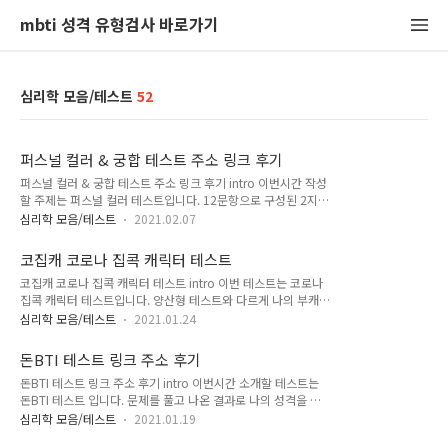
mbti 성격 유형검사 바로가기
심리학 모음/테스트
52
퍼스널 컬러 & 궁합 테스트 주소 링크 후기
퍼스널 컬러 & 궁합 테스트 주소 링크 후기 intro 이번시간 작성
할 주제는 퍼스널 컬러 테스트입니다. 12문항으로 구성된 2지선
다의 문제를 풀고 나의 퍼스털 컬러를 알 수가 있습니다. 또 나온
심리학 모음/테스트
2021.02.07
나의 색과 상대의 색을 통해서 궁합을 확인 할 수 있습니다. 퍼스
널 컬러 테스트 링크 주소
코집캐 코로나 집콕 캐릭터 테스트
kapable.github.io/kapable.github.io/personalColor/ 시
코집캐 코로나 집콕 캐릭터 테스트 intro 이번 테스트는 코로나
작 실검에 한번 올라온적이 있어서 그런지 꽤 많은 약 700만명
집콕 캐릭터 테스트입니다. 양산형 테스트와 다르게 나의 부캐릭
정도가 참여를 하였습니다. 나오는 색깔은 위에 보이는 총 16가
터에 대한 구체적인 설명과 예쁜 캐릭터 일러스트를 확인을 할
지 중 하나로 나오는것 같습니다. 16가지라고 하니까 역시 mbti
심리학 모음/테스트
2021.01.24
수 있습니다. 필자와 친구들이 함께 해보았는데 귀신같이 잘맞아
가 먼저 떠오르네요. 과정 퍼스널 컬러 테스트의 대략적으로 질
서 작성을 합니다. 집콕을 하는 내모습..?은 어떤 모습일지 궁금
문을 통해서 나의 성향을 묻는것을 알 수 있었습니다. 여러 심리
돈BTI 테스트 링크 주소 후기
하지 않으신가요? 코로나 집콕 테스트 시작 크게 주요사항은 필
테스트들의 문항과..
돈BTI 테스트 링크 주소 후기 intro 이번시간 소개할 테스트는
요에 의해 바뀌기 전 본연의 내 모습을 생각하며 답변을 해주시
돈BTI 테스트 입니다. 문제를 풀고 나온 결과로 나의 성격을 알
면 됩니다. 이테스트를 통해서 선천적인 내 성격과 가장 닮은 캐
수 있습니다. 글을 작성하기전에 미리 해보았는데, MBTI와 꽤 관
릭터를 알아 볼 수 있기 때문입니다. 쉽게 풀이하면 나같은걸 골
심리학 모음/테스트
2021.01.19
련도가 높다고 느꼈습니다. 사이트 주소부터 후기까지 작성을 해
라라.. 이말 편의상 3번까지 어떻게 선택했는지..에 대한 진행사